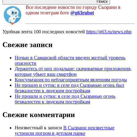
Поиск
Все последние новости по городу Сызрани в
одном телеграм боте
@g63rubot
Удобная лента 100 последних новостей
https://g63.ru/news.php
Свежие записи
Ночью в Самарской области введен желтый уровень
опасности
Держитесь от них подальше: скачиваемые приложения,
которые убьют ваш смартфон
Консультация по неблагоприятным явлениям погоды
Не прошло и суток: в селе под Сызранью огонь был
безжалостен к людским постройкам
Не прошли и сутки: в селе под Сызранью огонь
безжалостен к людским постройкам
Свежие комментарии
Неизвестный
к записи
В Сызрани неизвестные
устроили погром в детском парке