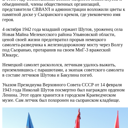
объединений, члены общественных организаций,
представители СВВАУЛ и администрации возложили цветы к
памятной доске у Сызранского кремля, где увековечено имя
героя.
4 октября 1942 года младший сержант Шутов, уроженец села
Новая Майна Мелекесского района Ульяновской области,
ценой своей жизни предотвратил прорыв немецкого
самолета-разведчика к железнодорожному мосту через Волгу
под Сызранью, протаранив на своем МиГ-3 вражеский
Юнкерс.
Немецкий самолет раскололся, летчикам удалось выжить,
приземлившись с парашютами, а экипаж советского самолета
в составе летчиков Шутова и Бакулина погиб.
Указом Президиума Верховного Совета СССР от 14 февраля
1943 года Николай Шутов посмертно был награжден орденом
Ленина. Этот орден хранится в городском Краеведческом
музее. Сам летчик был похоронен на сызранском кладбище.