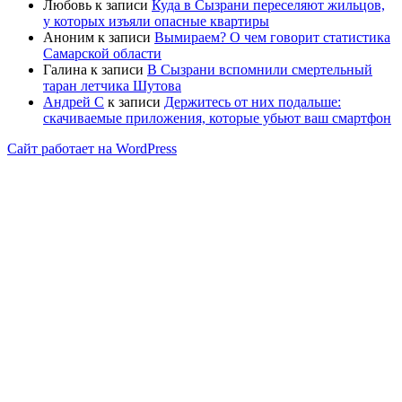
Любовь
к записи
Куда в Сызрани переселяют жильцов,
у которых изъяли опасные квартиры
Аноним
к записи
Вымираем? О чем говорит статистика
Самарской области
Галина
к записи
В Сызрани вспомнили смертельный
таран летчика Шутова
Андрей С
к записи
Держитесь от них подальше:
скачиваемые приложения, которые убьют ваш смартфон
Сайт работает на WordPress