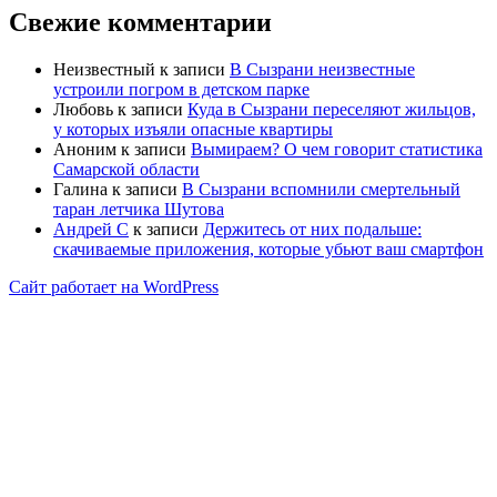
Свежие комментарии
Неизвестный
к записи
В Сызрани неизвестные
устроили погром в детском парке
Любовь
к записи
Куда в Сызрани переселяют жильцов,
у которых изъяли опасные квартиры
Аноним
к записи
Вымираем? О чем говорит статистика
Самарской области
Галина
к записи
В Сызрани вспомнили смертельный
таран летчика Шутова
Андрей С
к записи
Держитесь от них подальше:
скачиваемые приложения, которые убьют ваш смартфон
Сайт работает на WordPress