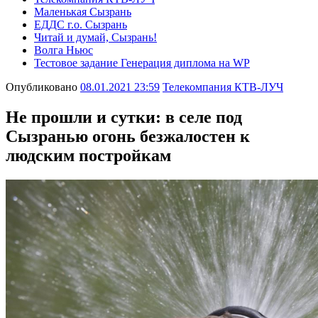
Маленькая Сызрань
ЕДДС г.о. Сызрань
Читай и думай, Сызрань!
Волга Ньюс
Тестовое задание Генерация диплома на WP
Опубликовано
08.01.2021 23:59
Телекомпания КТВ-ЛУЧ
Не прошли и сутки: в селе под
Сызранью огонь безжалостен к
людским постройкам