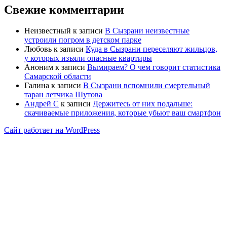
Свежие комментарии
Неизвестный
к записи
В Сызрани неизвестные
устроили погром в детском парке
Любовь
к записи
Куда в Сызрани переселяют жильцов,
у которых изъяли опасные квартиры
Аноним
к записи
Вымираем? О чем говорит статистика
Самарской области
Галина
к записи
В Сызрани вспомнили смертельный
таран летчика Шутова
Андрей С
к записи
Держитесь от них подальше:
скачиваемые приложения, которые убьют ваш смартфон
Сайт работает на WordPress