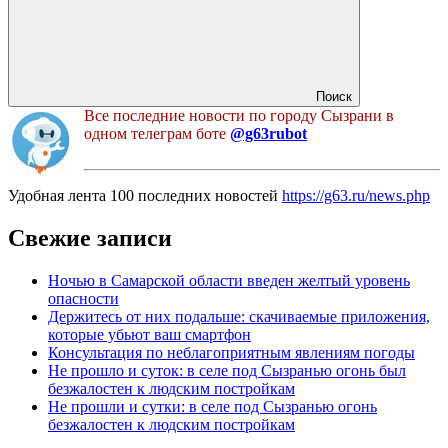
Поиск
Все последние новости по городу Сызрани в
одном телеграм боте
@g63rubot
Удобная лента 100 последних новостей
https://g63.ru/news.php
Свежие записи
Ночью в Самарской области введен желтый уровень
опасности
Держитесь от них подальше: скачиваемые приложения,
которые убьют ваш смартфон
Консультация по неблагоприятным явлениям погоды
Не прошло и суток: в селе под Сызранью огонь был
безжалостен к людским постройкам
Не прошли и сутки: в селе под Сызранью огонь
безжалостен к людским постройкам