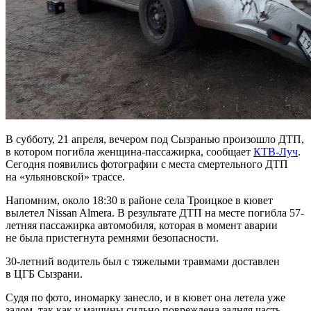
В субботу, 21 апреля, вечером под Сызранью произошло ДТП,
в котором погибла женщина-пассажирка, сообщает
КТВ-Луч
.
Сегодня появились фотографии с места смертельного ДТП
на «ульяновской» трассе.
Напомним, около 18:30 в районе села Троицкое в кювет
вылетел Nissan Almera. В результате ДТП на месте погибла 57-
летняя пассажирка автомобиля, которая в момент аварии
не была пристегнута ремнями безопасности.
30-летний водитель был с тяжелыми травмами доставлен
в ЦГБ Сызрани.
Судя по фото, иномарку занесло, и в кювет она летела уже
задом, так как у машины сильно повреждена задняя часть