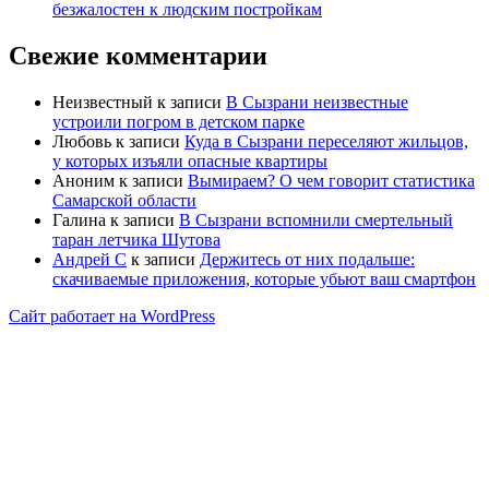
безжалостен к людским постройкам
Свежие комментарии
Неизвестный
к записи
В Сызрани неизвестные
устроили погром в детском парке
Любовь
к записи
Куда в Сызрани переселяют жильцов,
у которых изъяли опасные квартиры
Аноним
к записи
Вымираем? О чем говорит статистика
Самарской области
Галина
к записи
В Сызрани вспомнили смертельный
таран летчика Шутова
Андрей С
к записи
Держитесь от них подальше:
скачиваемые приложения, которые убьют ваш смартфон
Сайт работает на WordPress