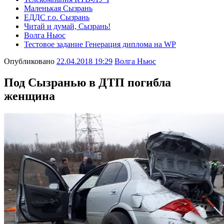
Маленькая Сызрань
ЕДДС г.о. Сызрань
Читай и думай, Сызрань!
Волга Ньюс
Тестовое задание Генерация диплома на WP
Опубликовано
22.04.2018 19:29
Волга Ньюс
Под Сызранью в ДТП погибла
женщина