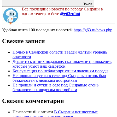
Поиск
Все последние новости по городу Сызрани в
одном телеграм боте
@g63rubot
Удобная лента 100 последних новостей
https://g63.ru/news.php
Свежие записи
Ночью в Самарской области введен желтый уровень
опасности
Держитесь от них подальше: скачиваемые приложения,
которые убьют ваш смартфон
Консультация по неблагоприятным явлениям погоды
Не прошло и суток: в селе под Сызранью огонь был
безжалостен к людским постройкам
Не прошли и сутки: в селе под Сызранью огонь
безжалостен к людским постройкам
Свежие комментарии
Неизвестный
к записи
В Сызрани неизвестные
устроили погром в детском парке