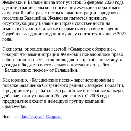
Жемковки и Балашейки за этот участок. 5 февраля 2020 года
администрация сельского поселения Жемковка обратилась в
самарский арбитраж с иском к администрации городского
поселения Балашейка. Жемковка пытается признать
отсутствующим у Балашейки права собственности на
земельный участок, а также оформить его в свое владение.
Судебное заседание по данному делу состоится в январе 2021
года.
Эксперты, опрошенные газетой «Самарское обозрение»,
говорят, что администрации Жемковки понадобилось право
собственности на участок лишь для того, чтобы перетянуть
доходы в бюджет своего селького поселения от работы
«Балашейских песков» от Балашейки.
Как юрлицо, «Балашейские пески» зарегистрированы в
поселке Балашейка Сызранского района Самарской области.
Предприятие разрабатывает гравийные и песчаные карьеры,
добывает глину и каолин (белую глину). С 2006 года
предприятие входит в немецкую группу компаний
Quarzwerke.
Источник:
Читай и думай, Сызрань!