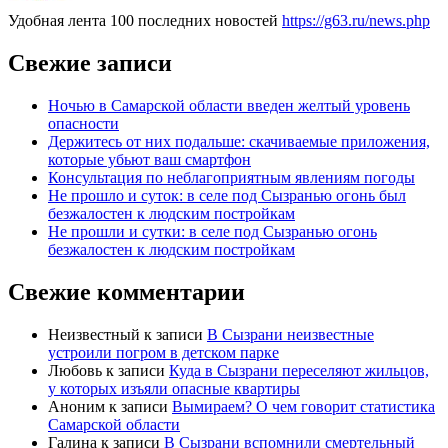
Удобная лента 100 последних новостей
https://g63.ru/news.php
Свежие записи
Ночью в Самарской области введен желтый уровень
опасности
Держитесь от них подальше: скачиваемые приложения,
которые убьют ваш смартфон
Консультация по неблагоприятным явлениям погоды
Не прошло и суток: в селе под Сызранью огонь был
безжалостен к людским постройкам
Не прошли и сутки: в селе под Сызранью огонь
безжалостен к людским постройкам
Свежие комментарии
Неизвестный
к записи
В Сызрани неизвестные
устроили погром в детском парке
Любовь
к записи
Куда в Сызрани переселяют жильцов,
у которых изъяли опасные квартиры
Аноним
к записи
Вымираем? О чем говорит статистика
Самарской области
Галина
к записи
В Сызрани вспомнили смертельный