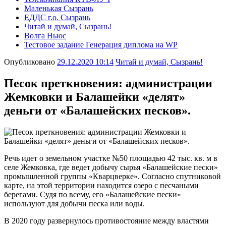
Маленькая Сызрань
ЕДДС г.о. Сызрань
Читай и думай, Сызрань!
Волга Ньюс
Тестовое задание Генерация диплома на WP
Опубликовано
29.12.2020 10:14
Читай и думай, Сызрань!
Песок преткновения: администрации
Жемковки и Балашейки «делят»
деньги от «Балашейских песков».
Речь идет о земельном участке №50 площадью 42 тыс. кв. м в
селе Жемковка, где ведет добычу сырья «Балашейские пески»
промышленной группы «Кварцверке». Согласно спутниковой
карте, на этой территории находится озеро с песчаными
берегами. Судя по всему, его «Балашейские пески»
используют для добычи песка или воды.
В 2020 году развернулось противостояние между властями