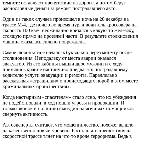
темноте оставляют препятствие на дороге, а потом берут
баснословные деньги за ремонт пострадавшего авто.
Один из таких случаев произошел в ночь на 20 декабря на
трассе М-4, где ночью во время пурги водитель кроссовера на
скорость 100 км/ч неожиданно врезался в какую-то железяку,
стоящую прямо на проезжей части. В результате столкновения
машина оказалась сильно повреждена.
Самое любопытное началось буквально через минуту после
столкновения. Неподалеку от места аварии оказался
эвакуатор. Из его кабины вышли двое мужчин и с ходу
принялись крайне настойчиво предлагать пострадавшему
водителю услуги эвакуации и ремонта. Параллельно
рассказывая «страшилки» о происходящих порой в этом месте
криминальных происшествиях.
Когда настырным «спасателям» стало ясно, что их убеждения
не подействовали, в ход пошли угрозы и провокации. И
только звонок в полицию вынудил навязчивых помощников
свернуть активность.
Автоэксперты считают, что мошенничество, похоже, вышло
на качественно новый уровень. Расставлять препятствия на
скоростной трассе тянет на что-то вроде терроризма. Ведь в