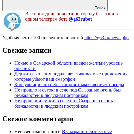
Поиск
Все последние новости по городу Сызрани в
одном телеграм боте
@g63rubot
Удобная лента 100 последних новостей
https://g63.ru/news.php
Свежие записи
Ночью в Самарской области введен желтый уровень
опасности
Держитесь от них подальше: скачиваемые приложения,
которые убьют ваш смартфон
Консультация по неблагоприятным явлениям погоды
Не прошло и суток: в селе под Сызранью огонь был
безжалостен к людским постройкам
Не прошли и сутки: в селе под Сызранью огонь
безжалостен к людским постройкам
Свежие комментарии
Неизвестный
к записи
В Сызрани неизвестные