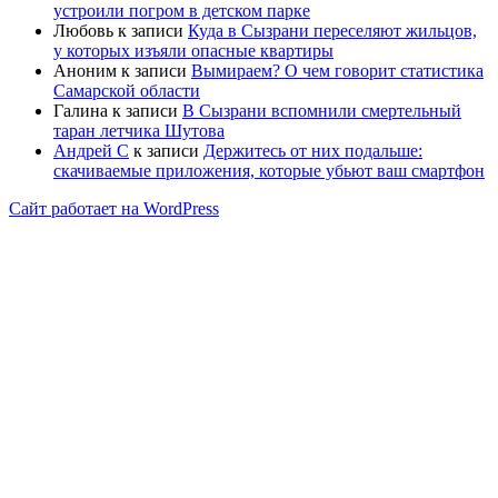
устроили погром в детском парке
Любовь
к записи
Куда в Сызрани переселяют жильцов,
у которых изъяли опасные квартиры
Аноним
к записи
Вымираем? О чем говорит статистика
Самарской области
Галина
к записи
В Сызрани вспомнили смертельный
таран летчика Шутова
Андрей С
к записи
Держитесь от них подальше:
скачиваемые приложения, которые убьют ваш смартфон
Сайт работает на WordPress