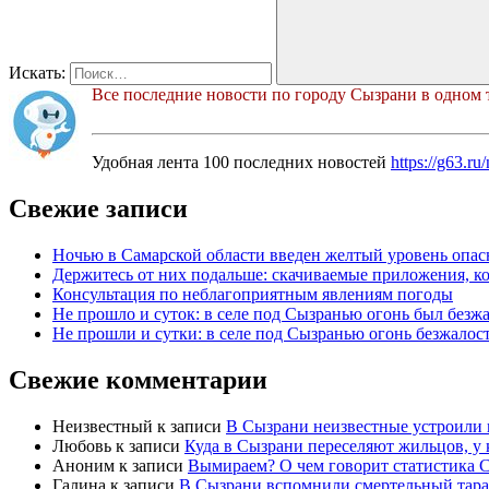
Искать:
Все последние новости по городу Сызрани в одном 
Удобная лента 100 последних новостей
https://g63.r
Свежие записи
Ночью в Самарской области введен желтый уровень опас
Держитесь от них подальше: скачиваемые приложения, к
Консультация по неблагоприятным явлениям погоды
Не прошло и суток: в селе под Сызранью огонь был безж
Не прошли и сутки: в селе под Сызранью огонь безжалос
Свежие комментарии
Неизвестный
к записи
В Сызрани неизвестные устроили 
Любовь
к записи
Куда в Сызрани переселяют жильцов, у
Аноним
к записи
Вымираем? О чем говорит статистика 
Галина
к записи
В Сызрани вспомнили смертельный тара