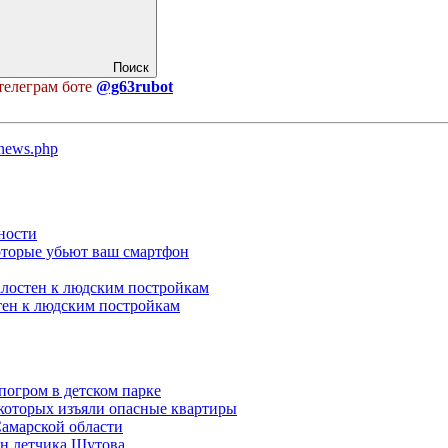
Поиск
телеграм боте
@g63rubot
u/news.php
ности
оторые убьют ваш смартфон
алостен к людским постройкам
тен к людским постройкам
погром в детском парке
 которых изъяли опасные квартиры
Самарской области
н летчика Шутова