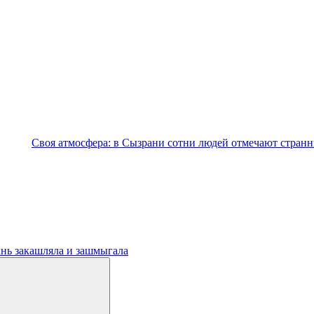
Своя атмосфера: в Сызрани сотни людей отмечают стран
нь закашляла и зашмыгала