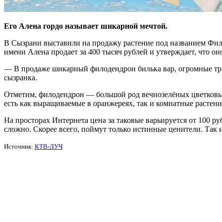
Его Алена гордо называет шикарной мечтой.
В Сызрани выставили на продажу растение под названием Фило
имени Алена продает за 400 тысяч рублей и утверждает, что оно
— В продаже шикарный филодендрон билька вар, огромные три 
сызранка.
Отметим, филодендрон — большой род вечнозелёных цветковых
есть как выращиваемые в оранжереях, так и комнатные растени
На просторах Интернета цена за таковые варьируется от 100 р
сложно. Скорее всего, поймут только истинные ценители. Так и
Источник:
КТВ-ЛУЧ