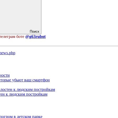
Поиск
телеграм боте
@g63rubot
u/news.php
ности
оторые убьют ваш смартфон
алостен к людским постройкам
тен к людским постройкам
погром в детском парке