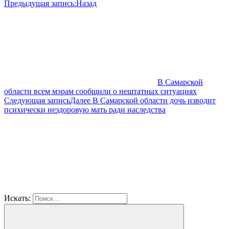
Предыдущая запись:
Назад
В Самарской
области всем мэрам сообщили о нештатных ситуациях
Следующая запись
Далее
В Самарской области дочь изводит
психически нездоровую мать ради наследства
Искать: