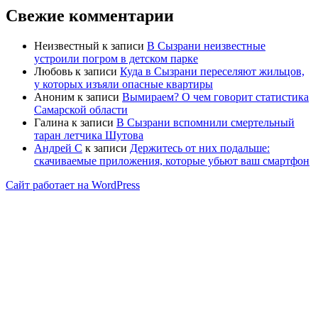
Свежие комментарии
Неизвестный
к записи
В Сызрани неизвестные
устроили погром в детском парке
Любовь
к записи
Куда в Сызрани переселяют жильцов,
у которых изъяли опасные квартиры
Аноним
к записи
Вымираем? О чем говорит статистика
Самарской области
Галина
к записи
В Сызрани вспомнили смертельный
таран летчика Шутова
Андрей С
к записи
Держитесь от них подальше:
скачиваемые приложения, которые убьют ваш смартфон
Сайт работает на WordPress