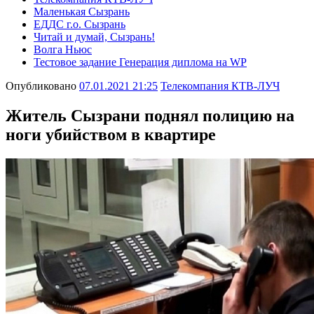
Маленькая Сызрань
ЕДДС г.о. Сызрань
Читай и думай, Сызрань!
Волга Ньюс
Тестовое задание Генерация диплома на WP
Опубликовано
07.01.2021 21:25
Телекомпания КТВ-ЛУЧ
Житель Сызрани поднял полицию на
ноги убийством в квартире