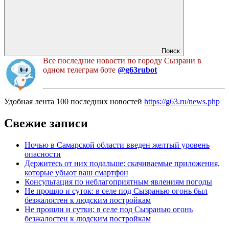
Поиск
Все последние новости по городу Сызрани в
одном телеграм боте
@g63rubot
Удобная лента 100 последних новостей
https://g63.ru/news.php
Свежие записи
Ночью в Самарской области введен желтый уровень
опасности
Держитесь от них подальше: скачиваемые приложения,
которые убьют ваш смартфон
Консультация по неблагоприятным явлениям погоды
Не прошло и суток: в селе под Сызранью огонь был
безжалостен к людским постройкам
Не прошли и сутки: в селе под Сызранью огонь
безжалостен к людским постройкам