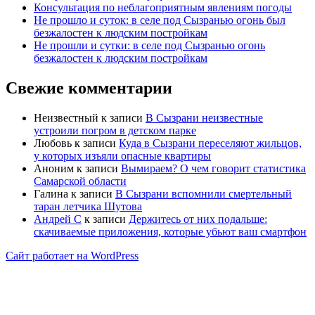
Консультация по неблагоприятным явлениям погоды
Не прошло и суток: в селе под Сызранью огонь был
безжалостен к людским постройкам
Не прошли и сутки: в селе под Сызранью огонь
безжалостен к людским постройкам
Свежие комментарии
Неизвестный
к записи
В Сызрани неизвестные
устроили погром в детском парке
Любовь
к записи
Куда в Сызрани переселяют жильцов,
у которых изъяли опасные квартиры
Аноним
к записи
Вымираем? О чем говорит статистика
Самарской области
Галина
к записи
В Сызрани вспомнили смертельный
таран летчика Шутова
Андрей С
к записи
Держитесь от них подальше:
скачиваемые приложения, которые убьют ваш смартфон
Сайт работает на WordPress