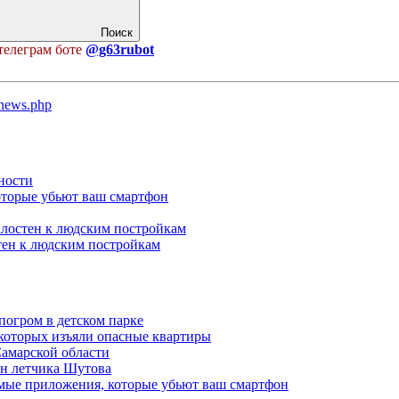
Поиск
телеграм боте
@g63rubot
u/news.php
ности
оторые убьют ваш смартфон
алостен к людским постройкам
тен к людским постройкам
погром в детском парке
 которых изъяли опасные квартиры
Самарской области
н летчика Шутова
емые приложения, которые убьют ваш смартфон