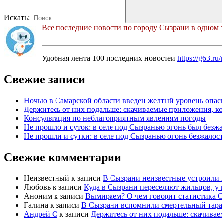
Искать:
Все последние новости по городу Сызрани в одном 
Удобная лента 100 последних новостей
https://g63.r
Свежие записи
Ночью в Самарской области введен желтый уровень опас
Держитесь от них подальше: скачиваемые приложения, к
Консультация по неблагоприятным явлениям погоды
Не прошло и суток: в селе под Сызранью огонь был безж
Не прошли и сутки: в селе под Сызранью огонь безжалос
Свежие комментарии
Неизвестный
к записи
В Сызрани неизвестные устроили 
Любовь
к записи
Куда в Сызрани переселяют жильцов, у
Аноним
к записи
Вымираем? О чем говорит статистика 
Галина
к записи
В Сызрани вспомнили смертельный тара
Андрей С
к записи
Держитесь от них подальше: скачива