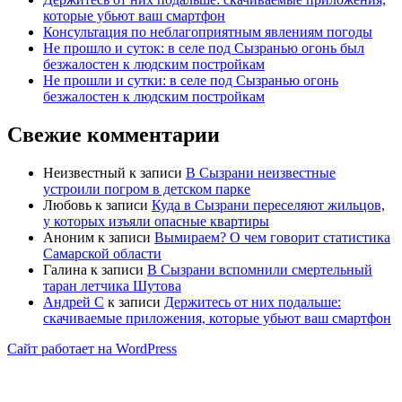
которые убьют ваш смартфон
Консультация по неблагоприятным явлениям погоды
Не прошло и суток: в селе под Сызранью огонь был
безжалостен к людским постройкам
Не прошли и сутки: в селе под Сызранью огонь
безжалостен к людским постройкам
Свежие комментарии
Неизвестный
к записи
В Сызрани неизвестные
устроили погром в детском парке
Любовь
к записи
Куда в Сызрани переселяют жильцов,
у которых изъяли опасные квартиры
Аноним
к записи
Вымираем? О чем говорит статистика
Самарской области
Галина
к записи
В Сызрани вспомнили смертельный
таран летчика Шутова
Андрей С
к записи
Держитесь от них подальше:
скачиваемые приложения, которые убьют ваш смартфон
Сайт работает на WordPress