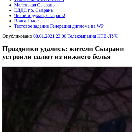
Маленькая Сызрань
ЕДДС г.о. Сызрань
Читай и думай, Сызрань!
Волга Ньюс
Тестовое задание Генерация диплома на WP
Опубликовано
08.01.2021 23:00
Телекомпания КТВ-ЛУЧ
Праздники удались: жители Сызрани
устроили салют из нижнего белья