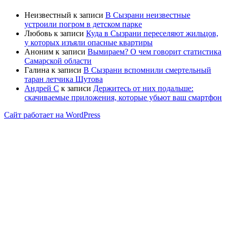
Неизвестный
к записи
В Сызрани неизвестные
устроили погром в детском парке
Любовь
к записи
Куда в Сызрани переселяют жильцов,
у которых изъяли опасные квартиры
Аноним
к записи
Вымираем? О чем говорит статистика
Самарской области
Галина
к записи
В Сызрани вспомнили смертельный
таран летчика Шутова
Андрей С
к записи
Держитесь от них подальше:
скачиваемые приложения, которые убьют ваш смартфон
Сайт работает на WordPress