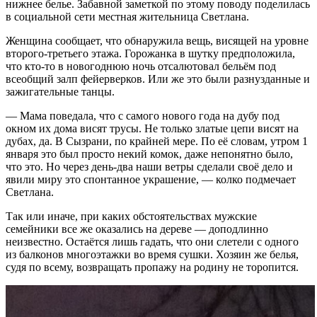
нижнее белье. Забавной заметкой по этому поводу поделилась
в социальной сети местная жительница Светлана.
Женщина сообщает, что обнаружила вещь, висящей на уровне
второго-третьего этажа. Горожанка в шутку
предположила,
что кто-то в новогоднюю ночь отсалютовал бельём под
всеобщий залп фейерверков. Или же
это были разнузданные и
зажигательные танцы.
— Мама поведала, что с самого нового года на дубу под
окном их дома висят трусы. Не только златые цепи висят на
дубах, да. В Сызрани, по крайней мере. По её словам, утром 1
января это был просто некий комок, даже непонятно было,
что это. Но через день-два наши ветры сделали своё дело и
явили миру это спонтанное украшение, — колко подмечает
Светлана.
Так или иначе, при каких обстоятельствах мужские
семейники все же оказались на дереве — доподлинно
неизвестно. Остаётся лишь гадать, что они слетели с одного
из балконов многоэтажки во время сушки.
Хозяин же белья,
судя по всему, возвращать пропажу на родину не торопится.