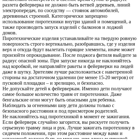
разлета фейерверка не должно быть ветвей деревьев, линий
электропередач, по соседству — стоянок автомобилей,
деревянных строений. Категорически запрещено
использование пиротехники внутри зданий и помещений, а
также производить запуск изделий с балконов и лоджий
домов.
Пиротехнические изделия устанавливайте на твердую ровную
поверхность строго вертикально, разобравшись, где у изделия
верх и откуда будут вылетать горящие элементы, иначе может
произойти опрокидывание. После поджога фитиля выйдите за
радиус опасной зоны. При запуске никогда не наклоняйтесь
над коробкой, не направляйте ракеты и фейерверки на людей
даже в шутку. Зрителям лучше расположиться с наветренной
стороны на достаточном удалении (не менее 15-20 метров) от
пусковой площадки – и зрелищно, и безопасно.
Не допускайте детей к фейерверкам. Именно дети получают
самое большое количество травм от пиротехники. Даже
бенгальские огни могут быть опасными для ребенка.
Наблюдать за огненными шоу дети должны только с
безопасного расстояния и под присмотром родителей.
Не наклоняйтесь над пиротехникой в момент ее зажигания.
Если фейерверк случайно загорится, вы рискуете получить
серьезную травму лица и рук. Лучше зажигать пиротехнику в
сидячем положении, при этом расстояние между вами и
установкой должно быть не меньше, чем длина вытянутой