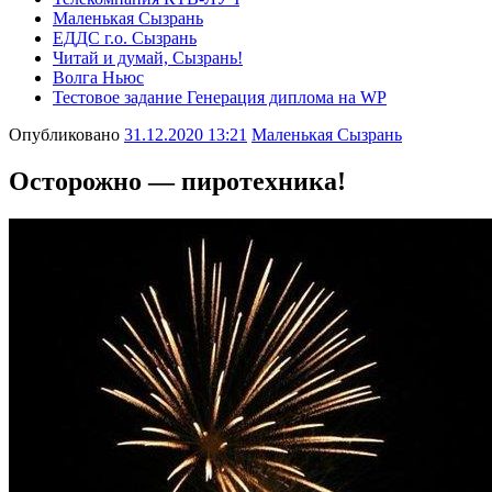
Маленькая Сызрань
ЕДДС г.о. Сызрань
Читай и думай, Сызрань!
Волга Ньюс
Тестовое задание Генерация диплома на WP
Опубликовано
31.12.2020 13:21
Маленькая Сызрань
Осторожно — пиротехника!