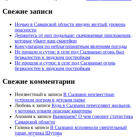
Свежие записи
Ночью в Самарской области введен желтый уровень
опасности
Держитесь от них подальше: скачиваемые приложения,
которые убьют ваш смартфон
Консультация по неблагоприятным явлениям погоды
Не прошло и суток: в селе под Сызранью огонь был
безжалостен к людским постройкам
Не прошли и сутки: в селе под Сызранью огонь
безжалостен к людским постройкам
Свежие комментарии
Неизвестный
к записи
В Сызрани неизвестные
устроили погром в детском парке
Любовь
к записи
Куда в Сызрани переселяют жильцов,
у которых изъяли опасные квартиры
Аноним
к записи
Вымираем? О чем говорит статистика
Самарской области
Галина
к записи
В Сызрани вспомнили смертельный
таран летчика Шутова