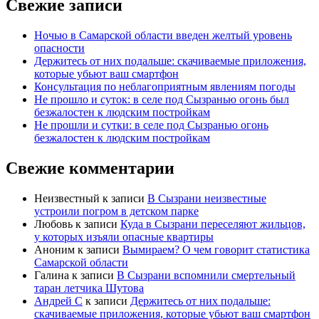
Свежие записи
Ночью в Самарской области введен желтый уровень
опасности
Держитесь от них подальше: скачиваемые приложения,
которые убьют ваш смартфон
Консультация по неблагоприятным явлениям погоды
Не прошло и суток: в селе под Сызранью огонь был
безжалостен к людским постройкам
Не прошли и сутки: в селе под Сызранью огонь
безжалостен к людским постройкам
Свежие комментарии
Неизвестный
к записи
В Сызрани неизвестные
устроили погром в детском парке
Любовь
к записи
Куда в Сызрани переселяют жильцов,
у которых изъяли опасные квартиры
Аноним
к записи
Вымираем? О чем говорит статистика
Самарской области
Галина
к записи
В Сызрани вспомнили смертельный
таран летчика Шутова
Андрей С
к записи
Держитесь от них подальше:
скачиваемые приложения, которые убьют ваш смартфон