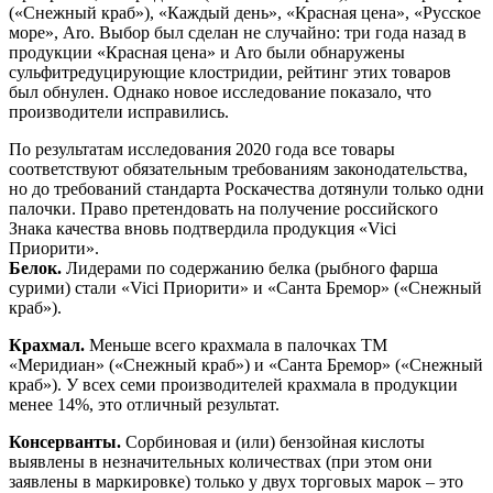
(«Снежный краб»), «Каждый день», «Красная цена», «Русское
море», Aro. Выбор был сделан не случайно: три года назад в
продукции «Красная цена» и Aro были обнаружены
сульфитредуцирующие клостридии, рейтинг этих товаров
был обнулен. Однако новое исследование показало, что
производители исправились.
По результатам исследования 2020 года все товары
соответствуют обязательным требованиям законодательства,
но до требований стандарта Роскачества дотянули только одни
палочки. Право претендовать на получение российского
Знака качества вновь подтвердила продукция «Vici
Приорити».
Белок.
Лидерами по содержанию белка (рыбного фарша
сурими) стали «Vici Приорити» и «Санта Бремор» («Снежный
краб»).
Крахмал.
Меньше всего крахмала в палочках ТМ
«Меридиан» («Снежный краб») и «Санта Бремор» («Снежный
краб»). У всех семи производителей крахмала в продукции
менее 14%, это отличный результат.
Консерванты.
Сорбиновая и (или) бензойная кислоты
выявлены в незначительных количествах (при этом они
заявлены в маркировке) только у двух торговых марок – это